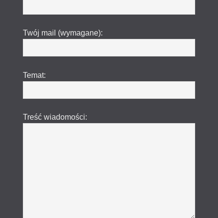
Twój mail (wymagane):
Temat:
Treść wiadomości: