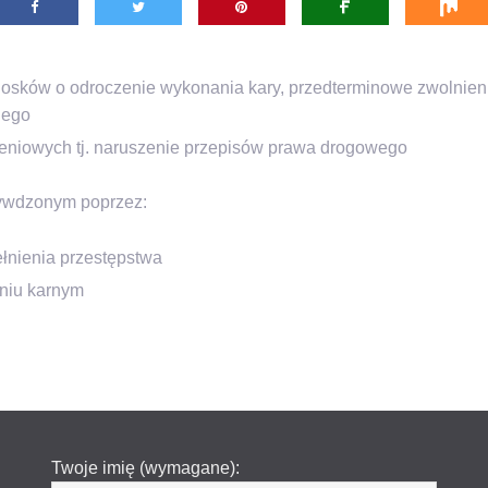
iosków o odroczenie wykonania kary, przedterminowe zwolnie
nego
niowych tj. naruszenie przepisów prawa drogowego
ywdzonym poprzez:
łnienia przestępstwa
niu karnym
Twoje imię (wymagane):