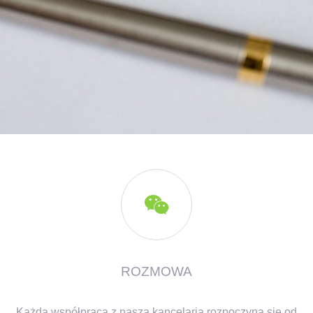

ROZMOWA
Każda współpraca z naszą kancelarią rozpoczyna się od